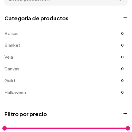
Categoría de productos
Bolsas
0
Blanket
0
Vela
0
Canvas
0
Guild
0
Halloween
0
Home
0
Filtro por precio
Mejora del hogar
0
Hoodie
0