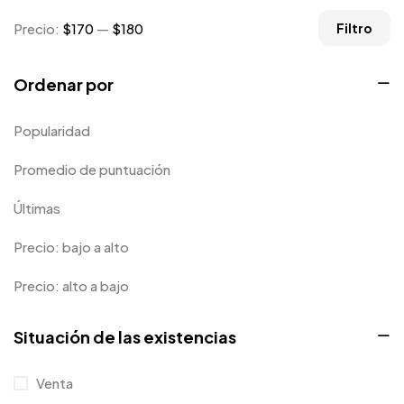
Niños
0
Precio:
$170
—
$180
Filtro
Cocina
0
Ordenar por
Long Sleeves
0
Mugs
Popularidad
9
Caso de teléfono
1
Promedio de puntuación
Diseñador de productos
0
Últimas
Pegatina
0
Precio: bajo a alto
Sweater
0
Precio: alto a bajo
Camiseta
1
Situación de las existencias
Tanktop
0
Tumblers
Venta
0