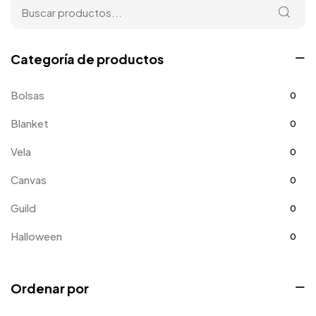
Categoría de productos
Bolsas
0
Blanket
0
Vela
0
Canvas
0
Guild
0
Halloween
0
Home
0
Ordenar por
Mejora del hogar
0