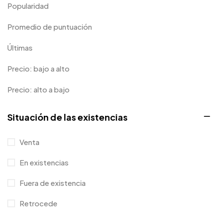
Hoodie
0
Popularidad
Niños
0
Promedio de puntuación
Cocina
0
Últimas
Long Sleeves
0
Precio: bajo a alto
Mugs
9
Precio: alto a bajo
Caso de teléfono
1
Situación de las existencias
Diseñador de productos
0
Pegatina
0
Venta
Sweater
0
En existencias
Camiseta
1
Fuera de existencia
Tanktop
0
Retrocede
Tumblers
0