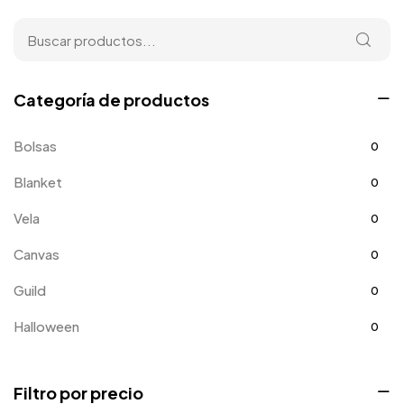
Categoría de productos
Bolsas
0
Blanket
0
Vela
0
Canvas
0
Guild
0
Halloween
0
Home
0
Filtro por precio
Mejora del hogar
0