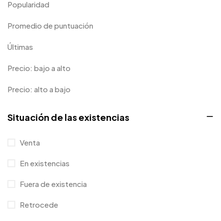
Popularidad
Tumblers
0
Promedio de puntuación
Uncategorized
2
Últimas
Uncategorized
0
Precio: bajo a alto
Mujeres
0
Precio: alto a bajo
Situación de las existencias
Venta
En existencias
Fuera de existencia
Retrocede