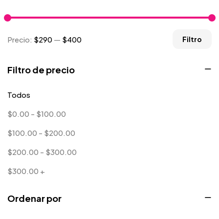
Hoodie
0
Niños
0
Precio:
$290
—
$400
Filtro
Cocina
0
Filtro de precio
Long Sleeves
0
Mugs
Todos
9
$
0.00
-
$
100.00
Caso de teléfono
1
$
100.00
-
$
200.00
Diseñador de productos
0
$
200.00
-
$
300.00
Pegatina
0
$
300.00
+
Sweater
0
Camiseta
1
Ordenar por
Tanktop
0