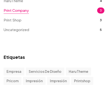
HaruTheme
4
Print Company
3
Print Shop
3
Uncategorized
5
Etiquetas
Empresa
Servicios De Diseño
HaruTheme
Pricom
Impresión
Impresión
Printshop