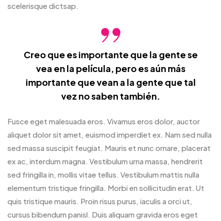
scelerisque dictsap.
Creo que es importante que la gente se
vea en la película, pero es aún más
importante que vean a la gente que tal
vez no saben también.
Fusce eget malesuada eros. Vivamus eros dolor, auctor
aliquet dolor sit amet, euismod imperdiet ex. Nam sed nulla
sed massa suscipit feugiat. Mauris et nunc ornare, placerat
ex ac, interdum magna. Vestibulum urna massa, hendrerit
sed fringilla in, mollis vitae tellus. Vestibulum mattis nulla
elementum tristique fringilla. Morbi en sollicitudin erat. Ut
quis tristique mauris. Proin risus purus, iaculis a orci ut,
cursus bibendum panisl. Duis aliquam gravida eros eget