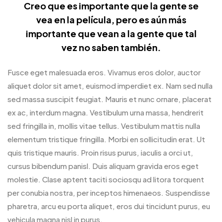
Creo que es importante que la gente se
vea en la película, pero es aún más
importante que vean a la gente que tal
vez no saben también.
Fusce eget malesuada eros. Vivamus eros dolor, auctor
aliquet dolor sit amet, euismod imperdiet ex. Nam sed nulla
sed massa suscipit feugiat. Mauris et nunc ornare, placerat
ex ac, interdum magna. Vestibulum urna massa, hendrerit
sed fringilla in, mollis vitae tellus. Vestibulum mattis nulla
elementum tristique fringilla. Morbi en sollicitudin erat. Ut
quis tristique mauris. Proin risus purus, iaculis a orci ut,
cursus bibendum panisl. Duis aliquam gravida eros eget
molestie. Clase aptent taciti sociosqu ad litora torquent
per conubia nostra, per inceptos himenaeos. Suspendisse
pharetra, arcu eu porta aliquet, eros dui tincidunt purus, eu
vehicula magna nisl in purus.