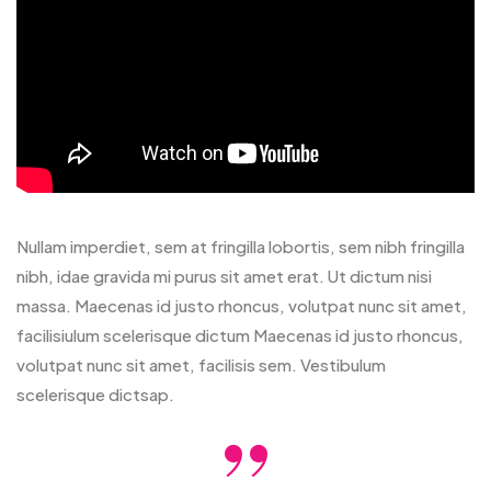
Nullam imperdiet, sem at fringilla lobortis, sem nibh fringilla
nibh, idae gravida mi purus sit amet erat. Ut dictum nisi
massa. Maecenas id justo rhoncus, volutpat nunc sit amet,
facilisiulum scelerisque dictum Maecenas id justo rhoncus,
volutpat nunc sit amet, facilisis sem. Vestibulum
scelerisque dictsap.