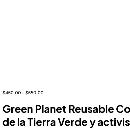
Price
$
450.00
–
$
550.00
range:
$450.00
Green Planet Reusable Co
through
$550.00
de la Tierra Verde y activis