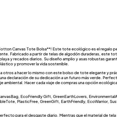
otton Canvas Tote Bolsa**! Este tote ecológico es el regalo per
e. Fabricado a partir de telas de algodón duraderas, este tote 
aya y recados diarios. Su diseño amplio y asas robustas garant
ástico y promover la vida sostenible.
a otros a hacer lo mismo con este bolso de tote elegante y prác
una declaración de su dedicación a un futuro más verde. Perfect
je ambiental. Hacer cada viaje de compras una opción ecológica
nvasBag, EcoFriendly Gift, GreenEarthLovers, EnvironmentalAc
eTote, PlasticFree, GreenGift, EarthFriendly, EcoWarrior, Sus
erfecto para el desgaste diario. Mientras que el material de tel