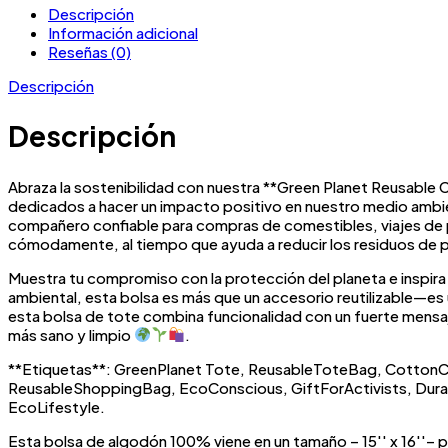
cantidad
Descripción
de
Información adicional
activista
Reseñas (0)
(elegir
tu
Descripción
diseño)
Descripción
Abraza la sostenibilidad con nuestra **Green Planet Reusable C
dedicados a hacer un impacto positivo en nuestro medio ambient
compañero confiable para compras de comestibles, viajes de pl
cómodamente, al tiempo que ayuda a reducir los residuos de pl
Muestra tu compromiso con la protección del planeta e inspira 
ambiental, esta bolsa es más que un accesorio reutilizable—es 
esta bolsa de tote combina funcionalidad con un fuerte mensa
más sano y limpio
.
**Etiquetas**: GreenPlanet Tote, ReusableToteBag, CottonCa
ReusableShoppingBag, EcoConscious, GiftForActivists, Durabl
EcoLifestyle.
Esta bolsa de algodón 100% viene en un tamaño – 15′′ x 16′′– p