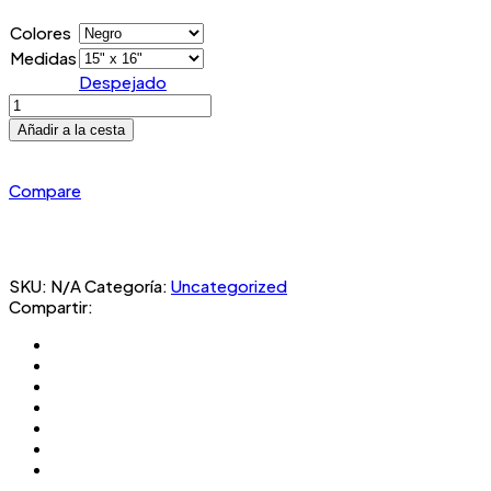
Colores
Medidas
Despejado
Green
Planet
Añadir a la cesta
Reusable
Cotton
Canvas
Compare
Tote
Bag
-
Regalo
SKU:
N/A
Categoría:
Uncategorized
Ideal
Compartir:
para
los
amantes
de
la
Tierra
Verde
y
la